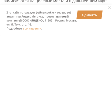
зачисляются на целевые места и в дальнейшем идут
работать туда, с кем заключили договор. Показатели
Этот сайт использует файлы cookie и сервис веб-
в этом направлении примерно на 12% выше, чем
Принять
аналитики Яндекс Метрика, предоставляемый
были годом ранее.
компанией ООО «ЯНДЕКС», 119021, Россия, Москва,
ул. Л. Толстого, 16.
Подробнее
в соглашении
.
Министр также добавил, что к настоящему моменту
более 62 тыс. оставшихся по квотам бюджетных мест
переданы в основной конкурс.
ПОДЕЛИТЬСЯ