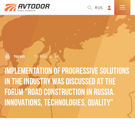
RUS
News
19 May 2026
IMPLEMENTATION OF PROGRESSIVE SOLUTIONS
IN THE INDUSTRY WAS DISCUSSED AT THE
FORUM "ROAD CONSTRUCTION IN RUSSIA.
INNOVATIONS, TECHNOLOGIES, QUALITY"