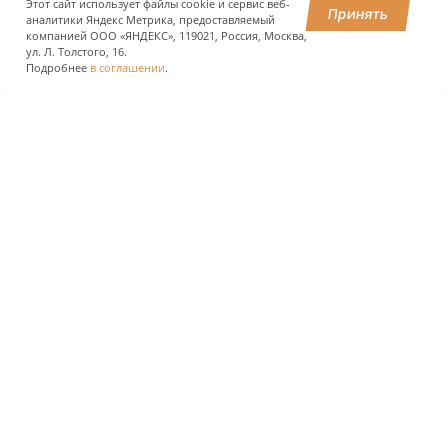
Этот сайт использует файлы cookie и сервис веб-
Принять
аналитики Яндекс Метрика, предоставляемый
ПОДЕЛИТЬСЯ
компанией ООО «ЯНДЕКС», 119021, Россия, Москва,
ул. Л. Толстого, 16.
Подробнее
в соглашении
.
О КОМПАНИИ
ПРЕСС-ЦЕНТР
ПОЛЬЗОВАТЕЛЯМ АВТОДОРОГ
ИНВЕСТОРАМ
ЗАКУПКИ И РЕАЛИЗАЦИЯ